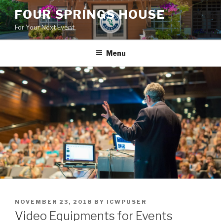
Skip
FOUR SPRINGS HOUSE
to
For Your Next Event
content
Menu
POSTED
NOVEMBER 23, 2018
BY
ICWPUSER
ON
Video Equipments for Events