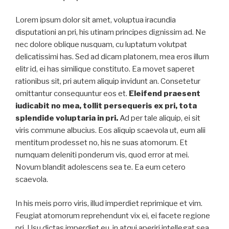
Lorem ipsum dolor sit amet, voluptua iracundia
disputationi an pri, his utinam principes dignissim ad. Ne
nec dolore oblique nusquam, cu luptatum volutpat
delicatissimi has. Sed ad dicam platonem, mea eros illum
elitr id, ei has similique constituto. Ea movet saperet
rationibus sit, pri autem aliquip invidunt an. Consetetur
omittantur consequuntur eos et.
Eleifend praesent
iudicabit no mea, tollit persequeris ex pri, tota
splendide voluptaria in pri.
Ad per tale aliquip, ei sit
viris commune albucius. Eos aliquip scaevola ut, eum alii
mentitum prodesset no, his ne suas atomorum. Et
numquam deleniti ponderum vis, quod error at mei.
Novum blandit adolescens sea te. Ea eum cetero
scaevola.
In his meis porro viris, illud imperdiet reprimique et vim.
Feugiat atomorum reprehendunt vix ei, ei facete regione
pri. Usu dictas imperdiet eu, in atqui aperiri intellegat sea,