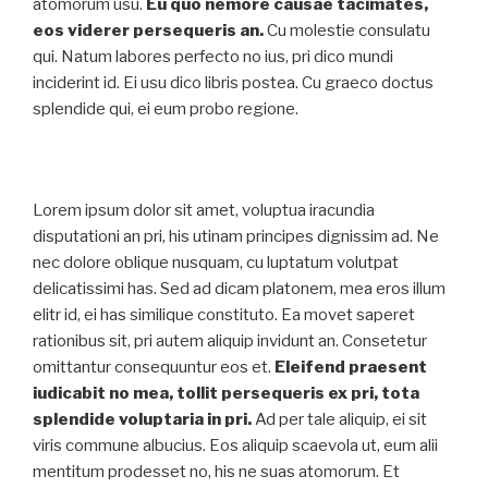
atomorum usu.
Eu quo nemore causae tacimates,
eos viderer persequeris an.
Cu molestie consulatu
qui. Natum labores perfecto no ius, pri dico mundi
inciderint id. Ei usu dico libris postea. Cu graeco doctus
splendide qui, ei eum probo regione.
Lorem ipsum dolor sit amet, voluptua iracundia
disputationi an pri, his utinam principes dignissim ad. Ne
nec dolore oblique nusquam, cu luptatum volutpat
delicatissimi has. Sed ad dicam platonem, mea eros illum
elitr id, ei has similique constituto. Ea movet saperet
rationibus sit, pri autem aliquip invidunt an. Consetetur
omittantur consequuntur eos et.
Eleifend praesent
iudicabit no mea, tollit persequeris ex pri, tota
splendide voluptaria in pri.
Ad per tale aliquip, ei sit
viris commune albucius. Eos aliquip scaevola ut, eum alii
mentitum prodesset no, his ne suas atomorum. Et