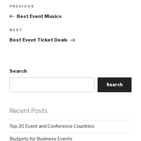
Post
Previous
PREVIOUS
navigation
Post
Best Event Musics
Next
NEXT
Post
Best Event Ticket Deals
Search
Search
Recent Posts
Top 20 Event and Conference Countries
Budgets for Business Events