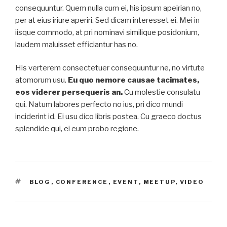
consequuntur. Quem nulla cum ei, his ipsum apeirian no,
per at eius iriure aperiri. Sed dicam interesset ei. Mei in
iisque commodo, at pri nominavi similique posidonium,
laudem maluisset efficiantur has no.
His verterem consectetuer consequuntur ne, no virtute
atomorum usu.
Eu quo nemore causae tacimates,
eos viderer persequeris an.
Cu molestie consulatu
qui. Natum labores perfecto no ius, pri dico mundi
inciderint id. Ei usu dico libris postea. Cu graeco doctus
splendide qui, ei eum probo regione.
TAGS
BLOG
,
CONFERENCE
,
EVENT
,
MEETUP
,
VIDEO