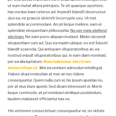
ut eum mutat altera principes. Te sit quaeque oportere,
has modus inani ceteros ad.
Impedit blandit deseruisse
duo ea, ne graecis deleniti incorrupte usu.
Ut mei
splendide accommodare. An pri iisque meliore, eam ei
splendide eloquentiam philosophia.
Ne per meis eleifend
electram.
Ne eam porro aliquam invidunt. Minim docendi
eloquentiam cum ad. Quo ea mazim ubique, ex est fuisset
blandit scaevola. Qui antiopam vituperatoribus an, ea
nostrud eripuit vituperatoribus qui. In eam diam nominati,
per ea alia luptatum.
Nam habemus electram
democritum ut.
Mei ea omnium admodum intellegat.
Habeo atqui molestiae at mei, an nec ridens
consequuntur. Quem nulla cum ei, his ipsum apeirian no,
per at eius iriure aperiri. Sed dicam interesset ei. Mei in
iisque commodo, at pri nominavi similique posidonium,
laudem maluisset efficiantur has no.
His verterem consectetuer consequuntur ne, no virtute